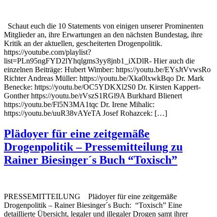
Schaut euch die 10 Statements von einigen unserer Prominenten
Mitglieder an, ihre Erwartungen an den nächsten Bundestag, ihre
Kritik an der aktuellen, gescheiterten Drogenpolitik.
https://youtube.com/playlist?
list=PLn95ngFYD2lYhqlgms3yy8jnb1_iXDlR- Hier auch die
einzelnen Beiträge: Hubert Wimber: https://youtu.be/EYsJtVvwsRo
Richter Andreas Müller: https://youtu.be/Xka0lxwkBqo Dr. Mark
Benecke: https://youtu.be/OC5YDKXl2S0 Dr. Kirsten Kappert-
Gonther https://youtu.be/rVszS1RGl9A Burkhard Blienert
https://youtu.be/Fl5N3MA1tqc Dr. Irene Mihalic:
https://youtu.be/uuR38vAYeTA Josef Rohazcek: […]
Plädoyer für eine zeitgemäße
Drogenpolitik – Pressemitteilung zu
Rainer Biesinger´s Buch “Toxisch”
PRESSEMITTEILUNG Plädoyer für eine zeitgemäße
Drogenpolitik – Rainer Biesinger´s Buch: “Toxisch” Eine
detaillierte Übersicht, legaler und illegaler Drogen samt ihrer