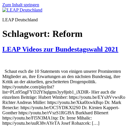
Zum Inhalt springen
LEAP Deutschland
Schlagwort:
Reform
LEAP Videos zur Bundestagswahl 2021
Schaut euch die 10 Statements von einigen unserer Prominenten
Mitglieder an, ihre Erwartungen an den nächsten Bundestag, ihre
Kritik an der aktuellen, gescheiterten Drogenpolitik.
https://youtube.com/playlist?
list=PLn95ngFYD2lYhqlgms3yy8jnb1_iXDlR- Hier auch die
einzelnen Beiträge: Hubert Wimber: https://youtu.be/EYsJtVvwsRo
Richter Andreas Müller: https://youtu.be/Xka0lxwkBqo Dr. Mark
Benecke: https://youtu.be/OC5YDKXl2S0 Dr. Kirsten Kappert-
Gonther https://youtu.be/rVszS1RGl9A Burkhard Blienert
https://youtu.be/Fl5N3MA1tqc Dr. Irene Mihalic:
https://youtu.be/uuR38vAYeTA Josef Rohazcek: […]